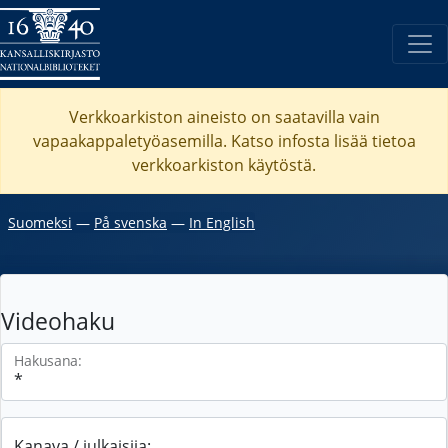
Verkkoarkiston aineisto on saatavilla vain
vapaakappaletyöasemilla. Katso
infosta
lisää tietoa
verkkoarkiston käytöstä.
Suomeksi
―
På svenska
―
In English
Videohaku
Hakusana:
Kanava / julkaisija: