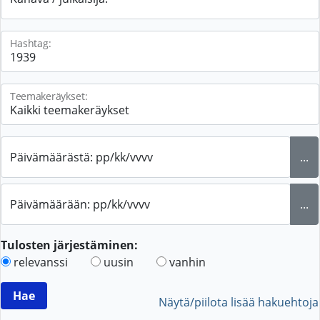
Hashtag:
Teemakeräykset:
Päivämäärästä: pp/kk/vvvv
...
Päivämäärään: pp/kk/vvvv
...
Tulosten järjestäminen:
relevanssi
uusin
vanhin
Näytä/piilota lisää hakuehtoja