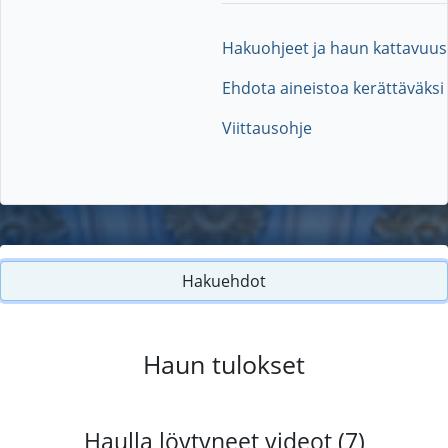
Hakuohjeet ja haun kattavuus
Ehdota aineistoa kerättäväksi
Viittausohje
Hakuehdot
Haun tulokset
Haulla löytyneet videot (7)