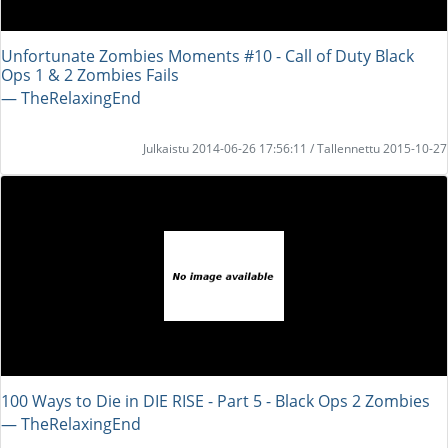
Unfortunate Zombies Moments #10 - Call of Duty Black
Ops 1 & 2 Zombies Fails
― TheRelaxingEnd
Julkaistu 2014-06-26 17:56:11 / Tallennettu 2015-10-27
100 Ways to Die in DIE RISE - Part 5 - Black Ops 2 Zombies
― TheRelaxingEnd