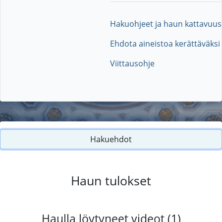
Hakuohjeet ja haun kattavuus
Ehdota aineistoa kerättäväksi
Viittausohje
Hakuehdot
Haun tulokset
Haulla löytyneet videot (1)