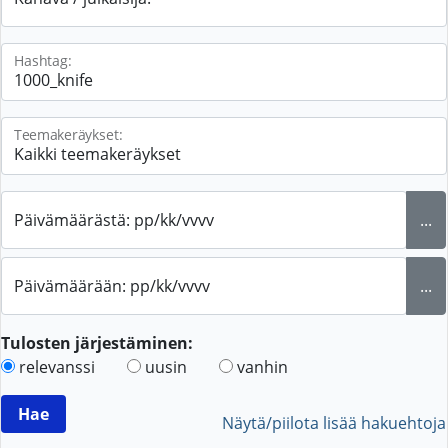
Hashtag:
Teemakeräykset:
Päivämäärästä: pp/kk/vvvv
...
Päivämäärään: pp/kk/vvvv
...
Tulosten järjestäminen:
relevanssi
uusin
vanhin
Näytä/piilota lisää hakuehtoja