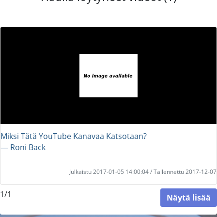
Miksi Tätä YouTube Kanavaa Katsotaan?
― Roni Back
Julkaistu 2017-01-05 14:00:04 / Tallennettu 2017-12-07
1/1
Näytä lisää