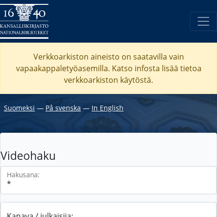
Verkkoarkiston aineisto on saatavilla vain
vapaakappaletyöasemilla. Katso
infosta
lisää tietoa
verkkoarkiston käytöstä.
Suomeksi
―
På svenska
―
In English
Videohaku
Hakusana:
Kanava / julkaisija: