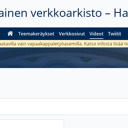
inen verkkoarkisto – H
Teemakeräykset
Verkkosivut
Videot
Twiitit
aatavilla vain vapaakappaletyöasemilla. Katso
infosta
lisää t