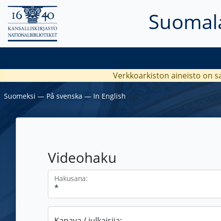
Suomala
Verkkoarkiston aineisto on s
Suomeksi
―
På svenska
―
In English
Videohaku
Hakusana:
Kanava / julkaisija: