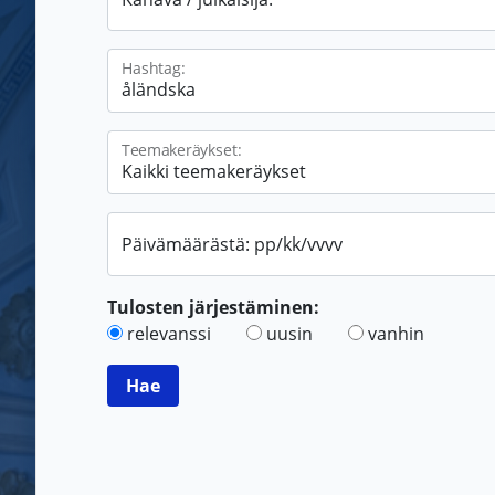
Hashtag:
Teemakeräykset:
Päivämäärästä: pp/kk/vvvv
Tulosten järjestäminen:
relevanssi
uusin
vanhin