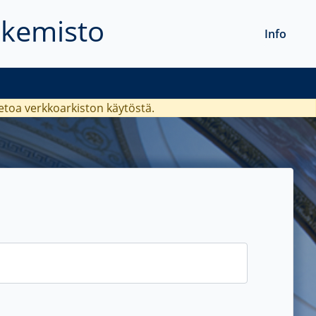
akemisto
Info
ietoa verkkoarkiston käytöstä.