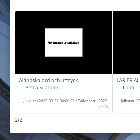
Åländska ord och uttryck.
LÄR ER Å
― Petra Silander
― Lidde
Julkaistu 2020-03-31 00:00:00 / Tallennettu 2022-
Julkaistu 
04-19
2/2