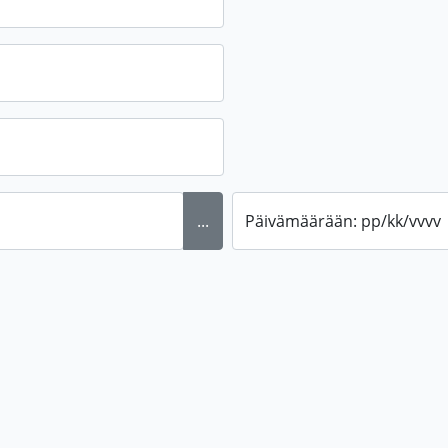
...
Päivämäärään: pp/kk/vvvv