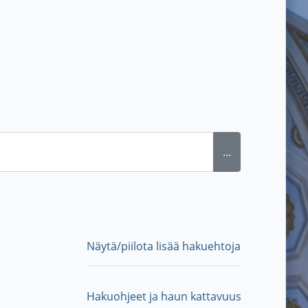
...
Näytä/piilota lisää hakuehtoja
Hakuohjeet ja haun kattavuus