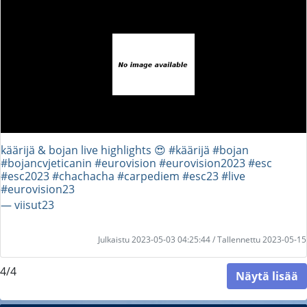
käärijä & bojan live highlights 😍 #käärijä #bojan
#bojancvjeticanin #eurovision #eurovision2023 #esc
#esc2023 #chachacha #carpediem #esc23 #live
#eurovision23
― viisut23
Julkaistu 2023-05-03 04:25:44 / Tallennettu 2023-05-15
4/4
Näytä lisää