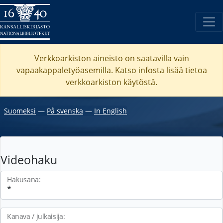
Verkkoarkiston aineisto on saatavilla vain
vapaakappaletyöasemilla. Katso
infosta
lisää tietoa
verkkoarkiston käytöstä.
Suomeksi
―
På svenska
―
In English
Videohaku
Hakusana:
Kanava / julkaisija: