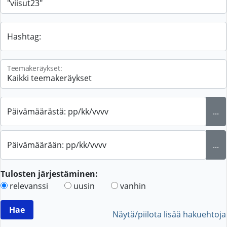
Hashtag:
Teemakeräykset:
Päivämäärästä: pp/kk/vvvv
...
Päivämäärään: pp/kk/vvvv
...
Tulosten järjestäminen:
relevanssi
uusin
vanhin
Näytä/piilota lisää hakuehtoja