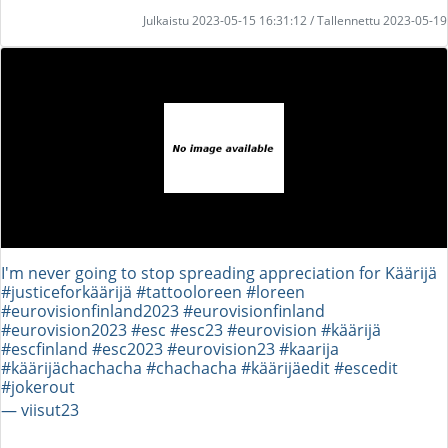
Julkaistu 2023-05-15 16:31:12 / Tallennettu 2023-05-19
I'm never going to stop spreading appreciation for Käärijä
#justiceforkäärijä #tattooloreen #loreen
#eurovisionfinland2023 #eurovisionfinland
#eurovision2023 #esc #esc23 #eurovision #käärijä
#escfinland #esc2023 #eurovision23 #kaarija
#käärijächachacha #chachacha #käärijäedit #escedit
#jokerout
― viisut23