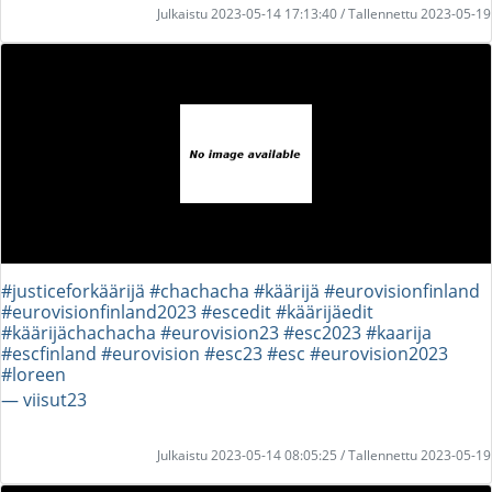
Julkaistu 2023-05-14 17:13:40 / Tallennettu 2023-05-19
#justiceforkäärijä #chachacha #käärijä #eurovisionfinland
#eurovisionfinland2023 #escedit #käärijäedit
#käärijächachacha #eurovision23 #esc2023 #kaarija
#escfinland #eurovision #esc23 #esc #eurovision2023
#loreen
― viisut23
Julkaistu 2023-05-14 08:05:25 / Tallennettu 2023-05-19