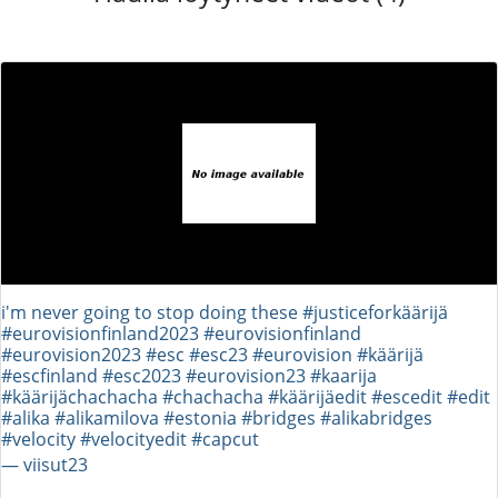
i'm never going to stop doing these #justiceforkäärijä
#eurovisionfinland2023 #eurovisionfinland
#eurovision2023 #esc #esc23 #eurovision #käärijä
#escfinland #esc2023 #eurovision23 #kaarija
#käärijächachacha #chachacha #käärijäedit #escedit #edit
#alika #alikamilova #estonia #bridges #alikabridges
#velocity #velocityedit #capcut
― viisut23