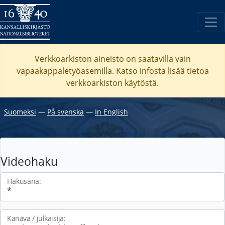
Verkkoarkiston aineisto on saatavilla vain
vapaakappaletyöasemilla. Katso
infosta
lisää tietoa
verkkoarkiston käytöstä.
Suomeksi
―
På svenska
―
In English
Videohaku
Hakusana:
Kanava / julkaisija: