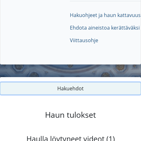
Hakuohjeet ja haun kattavuus
Ehdota aineistoa kerättäväksi
Viittausohje
Hakuehdot
Haun tulokset
Haulla löytyneet videot (1)