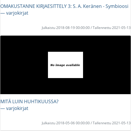
OMAKUSTANNE KIRJAESITTELY 3: S. A. Keränen - Symbioosi
― varjokirjat
Julkaistu 2018-08-19 00:00:00 / Tallennettu 2021-05-13
MITÄ LUIN HUHTIKUUSSA?
― varjokirjat
Julkaistu 2018-05-06 00:00:00 / Tallennettu 2021-05-13