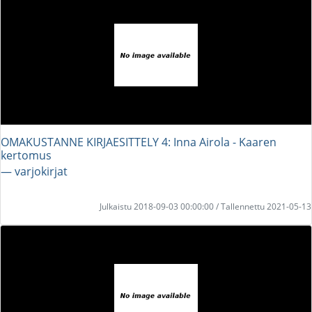
OMAKUSTANNE KIRJAESITTELY 4: Inna Airola - Kaaren
kertomus
― varjokirjat
Julkaistu 2018-09-03 00:00:00 / Tallennettu 2021-05-13