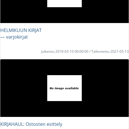
HELMIKUUN KIRJAT
― varjokirjat
Julkaistu 2018-03-10 00:00:00 / Tallennettu 2021-05-13
KIRJAHAUL: Ostosten esittely