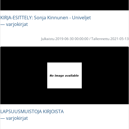
KIRJA-ESITTELY: Sonja Kinnunen - Univeljet
― varjokirjat
Julkaistu 2019-06-30 00:00:00 / Tallennettu 2021-05-13
LAPSUUSMUISTOJA KIRJOISTA
― varjokirjat