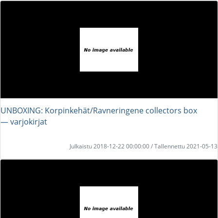
UNBOXING: Korpinkehät/Ravneringene collectors box
― varjokirjat
Julkaistu 2018-12-22 00:00:00 / Tallennettu 2021-05-13