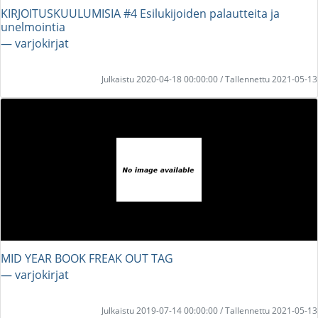
KIRJOITUSKUULUMISIA #4 Esilukijoiden palautteita ja
unelmointia
― varjokirjat
Julkaistu 2020-04-18 00:00:00 / Tallennettu 2021-05-13
MID YEAR BOOK FREAK OUT TAG
― varjokirjat
Julkaistu 2019-07-14 00:00:00 / Tallennettu 2021-05-13