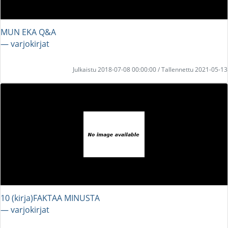
MUN EKA Q&A
― varjokirjat
Julkaistu 2018-07-08 00:00:00 / Tallennettu 2021-05-13
10 (kirja)FAKTAA MINUSTA
― varjokirjat