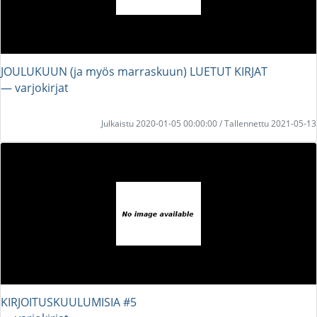
JOULUKUUN (ja myös marraskuun) LUETUT KIRJAT
― varjokirjat
Julkaistu 2020-01-05 00:00:00 / Tallennettu 2021-05-13
KIRJOITUSKUULUMISIA #5