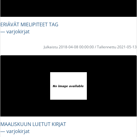
ERIÄVÄT MIELIPITEET TAG
― varjokirjat
Julkaistu 2018-04-08 00:00:00 / Tallennettu 2021-05-13
MAALISKUUN LUETUT KIRJAT
― varjokirjat