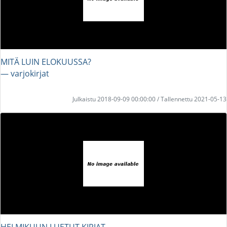
MITÄ LUIN ELOKUUSSA?
― varjokirjat
Julkaistu 2018-09-09 00:00:00 / Tallennettu 2021-05-13
HELMIKUUN LUETUT KIRJAT