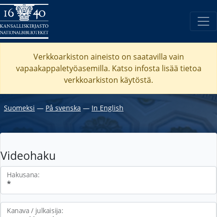
Verkkoarkiston aineisto on saatavilla vain
vapaakappaletyöasemilla. Katso
infosta
lisää tietoa
verkkoarkiston käytöstä.
Suomeksi
―
På svenska
―
In English
Videohaku
Hakusana:
Kanava / julkaisija: