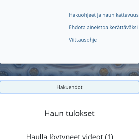
Hakuohjeet ja haun kattavuus
Ehdota aineistoa kerättäväksi
Viittausohje
Hakuehdot
Haun tulokset
Haulla löytyneet videot (1)