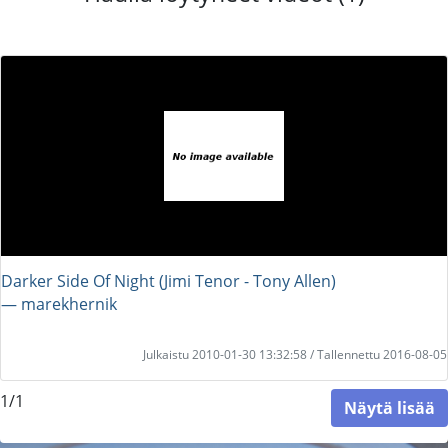
Darker Side Of Night (Jimi Tenor - Tony Allen)
― marekhernik
Julkaistu 2010-01-30 13:32:58 / Tallennettu 2016-08-05
1/1
Näytä lisää