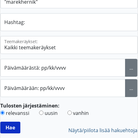
Hashtag:
Teemakeräykset:
Päivämäärästä: pp/kk/vvvv
...
Päivämäärään: pp/kk/vvvv
...
Tulosten järjestäminen:
relevanssi
uusin
vanhin
Näytä/piilota lisää hakuehtoja