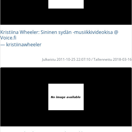
Kristiina Wheeler: Sininen sydän -musiikkivideokisa @
Voice.fi
― kristiinawheeler
Julkaistu 2011-10-25 22:07:10 / Tallennettu 2018-03-16