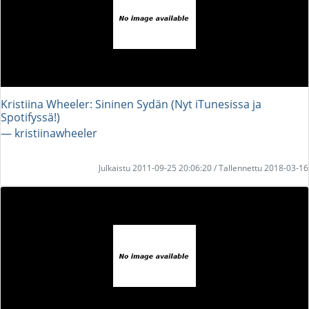
Kristiina Wheeler: Sininen Sydän (Nyt iTunesissa ja
Spotifyssä!)
― kristiinawheeler
Julkaistu 2011-09-25 20:06:20 / Tallennettu 2018-03-16