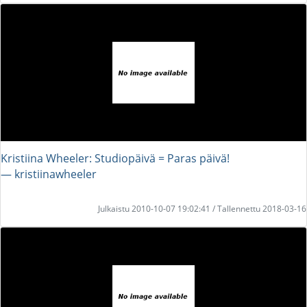
Kristiina Wheeler: Studiopäivä = Paras päivä!
― kristiinawheeler
Julkaistu 2010-10-07 19:02:41 / Tallennettu 2018-03-16