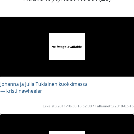
Johanna ja Julia Tukiainen kuokkimassa
― kristiinawheeler
Julkaistu 2011-10-30 18:52:08 / Tallennettu 2018-03-16