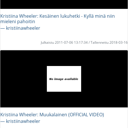
Kristiina Wheeler: Kesäinen lukuhetki - Kyllä minä niin
mieleni pahoitin
― kristiinawheeler
Julkaistu 2011-07-06 13:17:34 / Tallennettu 2018-03-16
Kristiina Wheeler: Muukalainen (OFFICIAL VIDEO)
― kristiinawheeler