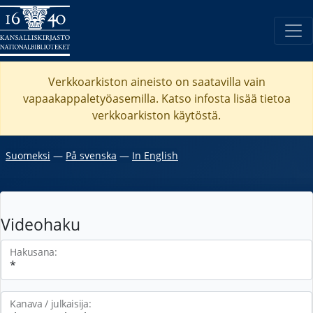
Verkkoarkiston aineisto on saatavilla vain
vapaakappaletyöasemilla. Katso
infosta
lisää tietoa
verkkoarkiston käytöstä.
Suomeksi
―
På svenska
―
In English
Videohaku
Hakusana:
Kanava / julkaisija: