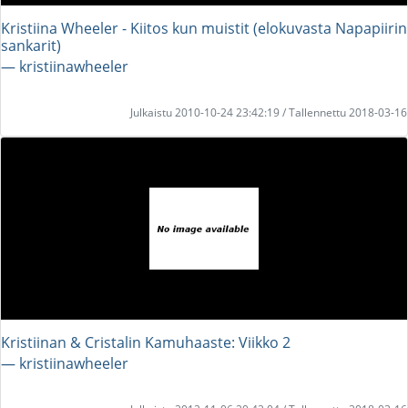
Kristiina Wheeler - Kiitos kun muistit (elokuvasta Napapiirin
sankarit)
― kristiinawheeler
Julkaistu 2010-10-24 23:42:19 / Tallennettu 2018-03-16
Kristiinan & Cristalin Kamuhaaste: Viikko 2
― kristiinawheeler