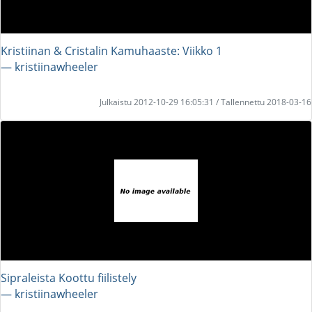
Kristiinan & Cristalin Kamuhaaste: Viikko 1
― kristiinawheeler
Julkaistu 2012-10-29 16:05:31 / Tallennettu 2018-03-16
Sipraleista Koottu fiilistely
― kristiinawheeler