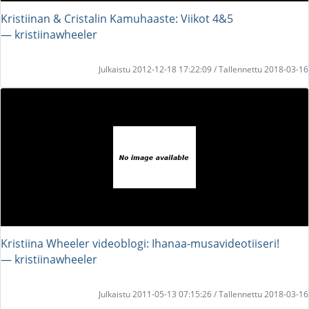
Kristiinan & Cristalin Kamuhaaste: Viikot 4&5
― kristiinawheeler
Julkaistu 2012-12-18 17:22:09 / Tallennettu 2018-03-16
Kristiina Wheeler videoblogi: Ihanaa-musavideotiiseri!
― kristiinawheeler
Julkaistu 2011-05-13 07:15:26 / Tallennettu 2018-03-16