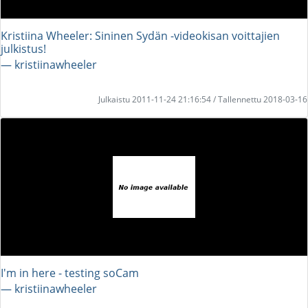
Kristiina Wheeler: Sininen Sydän -videokisan voittajien
julkistus!
― kristiinawheeler
Julkaistu 2011-11-24 21:16:54 / Tallennettu 2018-03-16
I'm in here - testing soCam
― kristiinawheeler