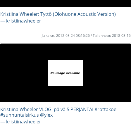
Kristiina Wheeler: Tyttö (Olohuone Acoustic Version)
― kristiinawheeler
Julkaistu 2012-03-24 08:16:26 / Tallennettu 2018-03-16
Kristiina Wheeler VLOGI päivä 5 PERJANTAI #rottakoe
#sunnuntaisirkus @ylex
― kristiinawheeler