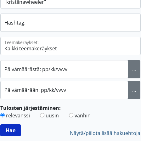
Hashtag:
Teemakeräykset:
Päivämäärästä: pp/kk/vvvv
...
Päivämäärään: pp/kk/vvvv
...
Tulosten järjestäminen:
relevanssi
uusin
vanhin
Näytä/piilota lisää hakuehtoja