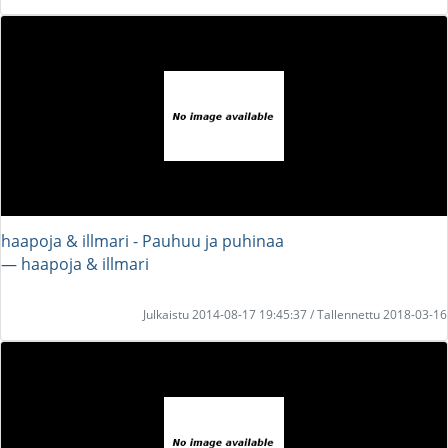
haapoja & illmari - Pauhuu ja puhinaa
― haapoja & illmari
Julkaistu 2014-08-17 19:45:37 / Tallennettu 2018-03-16