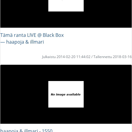
Tämä ranta LIVE @ Black Box
― haapoja & illmari
Julkaistu 2014-02-20 11:44:02 / Tallennettu 2018-03-16
haapoja & illmari - 1550