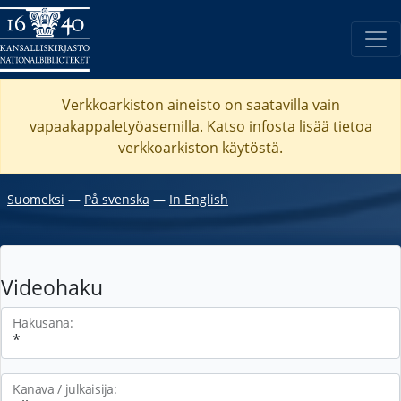
Verkkoarkiston aineisto on saatavilla vain
vapaakappaletyöasemilla. Katso
infosta
lisää tietoa
verkkoarkiston käytöstä.
Suomeksi
―
På svenska
―
In English
Videohaku
Hakusana:
Kanava / julkaisija: