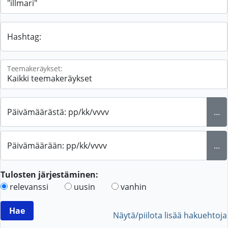
Hashtag:
Teemakeräykset:
Päivämäärästä: pp/kk/vvvv
...
Päivämäärään: pp/kk/vvvv
...
Tulosten järjestäminen:
relevanssi
uusin
vanhin
Näytä/piilota lisää hakuehtoja