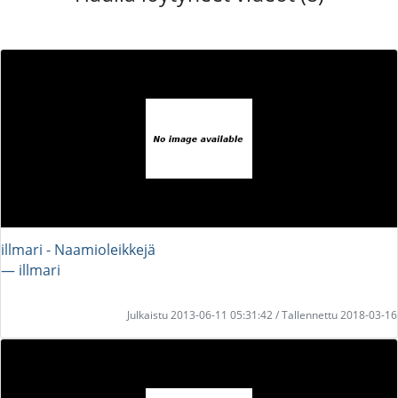
illmari - Naamioleikkejä
― illmari
Julkaistu 2013-06-11 05:31:42 / Tallennettu 2018-03-16