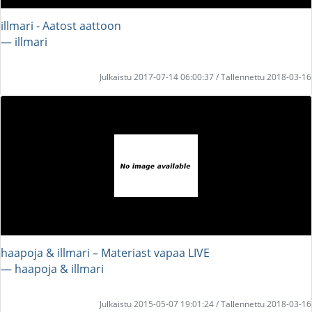
illmari - Aatost aattoon
― illmari
Julkaistu 2017-07-14 06:00:37 / Tallennettu 2018-03-16
haapoja & illmari – Materiast vapaa LIVE
― haapoja & illmari
Julkaistu 2015-05-07 19:01:24 / Tallennettu 2018-03-16