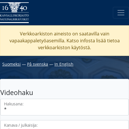
Verkkoarkiston aineisto on saatavilla vain
vapaakappaletyöasemilla. Katso
infosta
lisää tietoa
verkkoarkiston käytöstä.
Suomeksi
―
På svenska
―
In English
Videohaku
Hakusana:
Kanava / julkaisija: