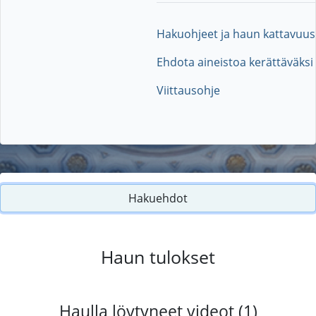
Hakuohjeet ja haun kattavuus
Ehdota aineistoa kerättäväksi
Viittausohje
Hakuehdot
Haun tulokset
Haulla löytyneet videot (1)