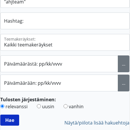
Hashtag:
Teemakeräykset:
Päivämäärästä: pp/kk/vvvv
...
Päivämäärään: pp/kk/vvvv
...
Tulosten järjestäminen:
relevanssi
uusin
vanhin
Näytä/piilota lisää hakuehtoja