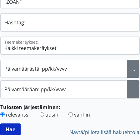
Hashtag:
Teemakeräykset:
Päivämäärästä: pp/kk/vvvv
...
Päivämäärään: pp/kk/vvvv
...
Tulosten järjestäminen:
relevanssi
uusin
vanhin
Näytä/piilota lisää hakuehtoja