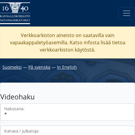
Verkkoarkiston aineisto on saatavilla vain
vapaakappaletyöasemilla. Katso
infosta
lisää tietoa
verkkoarkiston käytöstä.
Suomeksi
―
På svenska
―
In English
Videohaku
Hakusana:
Kanava / julkaisija: