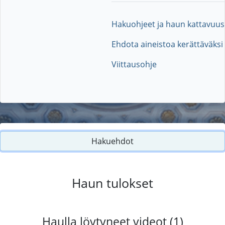
Hakuohjeet ja haun kattavuus
Ehdota aineistoa kerättäväksi
Viittausohje
Hakuehdot
Haun tulokset
Haulla löytyneet videot (1)