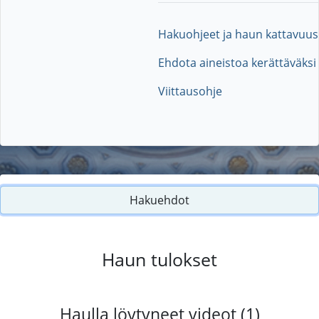
Hakuohjeet ja haun kattavuus
Ehdota aineistoa kerättäväksi
Viittausohje
Hakuehdot
Haun tulokset
Haulla löytyneet videot (1)