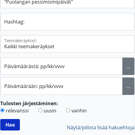
Hashtag:
Teemakeräykset:
Päivämäärästä: pp/kk/vvvv
...
Päivämäärään: pp/kk/vvvv
...
Tulosten järjestäminen:
relevanssi
uusin
vanhin
Näytä/piilota lisää hakuehtoja