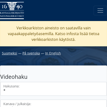
Verkkoarkiston aineisto on saatavilla vain
vapaakappaletyöasemilla. Katso
infosta
lisää tietoa
verkkoarkiston käytöstä.
Suomeksi
―
På svenska
―
In English
Videohaku
Hakusana:
Kanava / julkaisija: