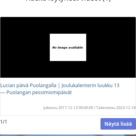
Lucian päivä Puolangalla | Joulukalenterin luukku 13
― Puolangan pessimismipäivät
Julkaistu 2017-12-13 00:00:00 / Tallennettu 2023-12-18
1/1
Näytä lisää