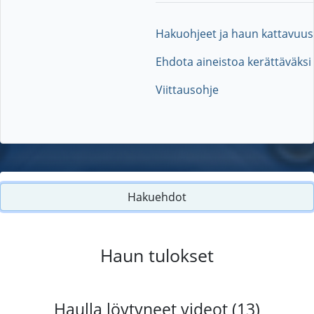
Hakuohjeet ja haun kattavuus
Ehdota aineistoa kerättäväksi
Viittausohje
Hakuehdot
Haun tulokset
Haulla löytyneet videot (13)