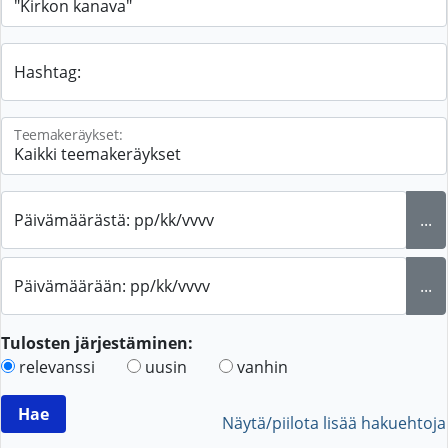
Hashtag:
Teemakeräykset:
Päivämäärästä: pp/kk/vvvv
...
Päivämäärään: pp/kk/vvvv
...
Tulosten järjestäminen:
relevanssi
uusin
vanhin
Näytä/piilota lisää hakuehtoja