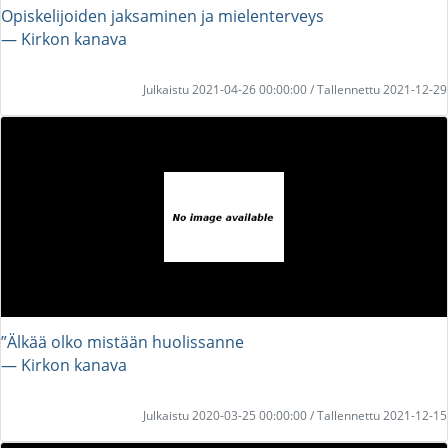
Opiskelijoiden jaksaminen ja mielenterveys
― Kirkon kanava
Julkaistu 2021-04-26 00:00:00 / Tallennettu 2021-12-29
”Älkää olko mistään huolissanne
― Kirkon kanava
Julkaistu 2020-03-25 00:00:00 / Tallennettu 2021-12-15