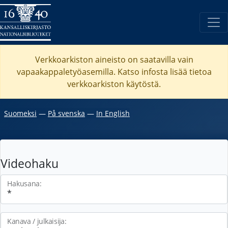
Verkkoarkiston aineisto on saatavilla vain
vapaakappaletyöasemilla. Katso
infosta
lisää tietoa
verkkoarkiston käytöstä.
Suomeksi
―
På svenska
―
In English
Videohaku
Hakusana:
Kanava / julkaisija: