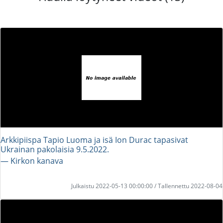
Arkkipiispa Tapio Luoma ja isä Ion Durac tapasivat
Ukrainan pakolaisia 9.5.2022.
― Kirkon kanava
Julkaistu 2022-05-13 00:00:00 / Tallennettu 2022-08-04