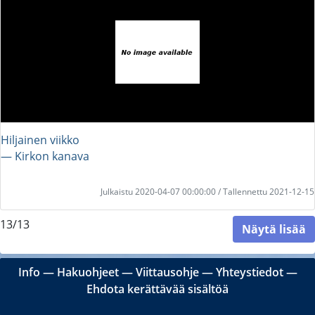
Hiljainen viikko
― Kirkon kanava
Julkaistu 2020-04-07 00:00:00 / Tallennettu 2021-12-15
13/13
Näytä lisää
Info
―
Hakuohjeet
―
Viittausohje
―
Yhteystiedot
―
Ehdota kerättävää sisältöä