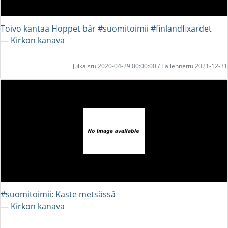
Toivo kantaa Hoppet bär #suomitoimii #finlandfixardet
― Kirkon kanava
Julkaistu 2020-04-29 00:00:00 / Tallennettu 2021-12-31
#suomitoimii: Kaste metsässä
― Kirkon kanava