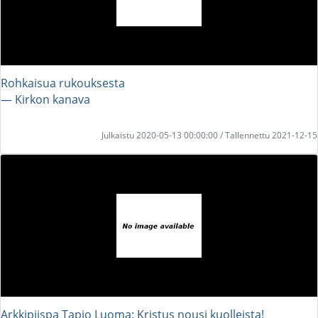
Rohkaisua rukouksesta
― Kirkon kanava
Julkaistu 2020-05-13 00:00:00 / Tallennettu 2021-12-15
Arkkipiispa Tapio Luoma: Kristus nousi kuolleista!