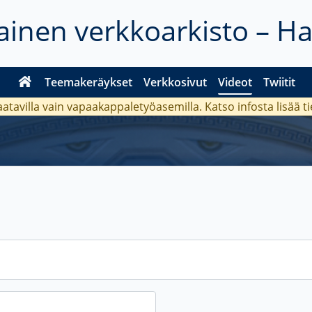
inen verkkoarkisto – H
Teemakeräykset
Verkkosivut
Videot
Twiitit
aatavilla vain vapaakappaletyöasemilla. Katso
infosta
lisää t