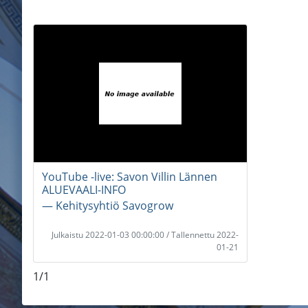
YouTube -live: Savon Villin Lännen
ALUEVAALI-INFO
― Kehitysyhtiö Savogrow
Julkaistu 2022-01-03 00:00:00 / Tallennettu 2022-
01-21
1/1