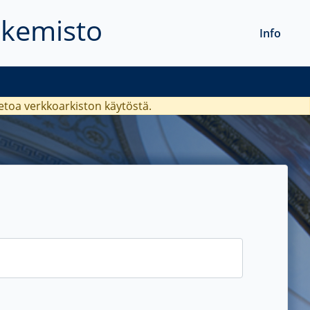
akemisto
Info
ietoa verkkoarkiston käytöstä.