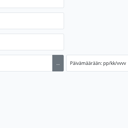
...
Päivämäärään: pp/kk/vvvv