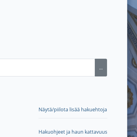
...
Näytä/piilota lisää hakuehtoja
Hakuohjeet ja haun kattavuus