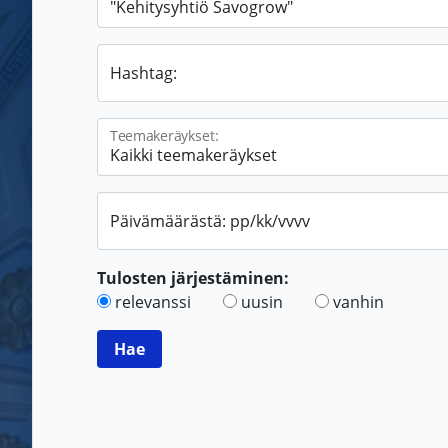
Hashtag:
Teemakeräykset:
Päivämäärästä: pp/kk/vvvv
Tulosten järjestäminen:
relevanssi
uusin
vanhin