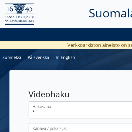
Suomala
Verkkoarkiston aineisto on s
Suomeksi
―
På svenska
―
In English
Videohaku
Hakusana:
Kanava / julkaisija: