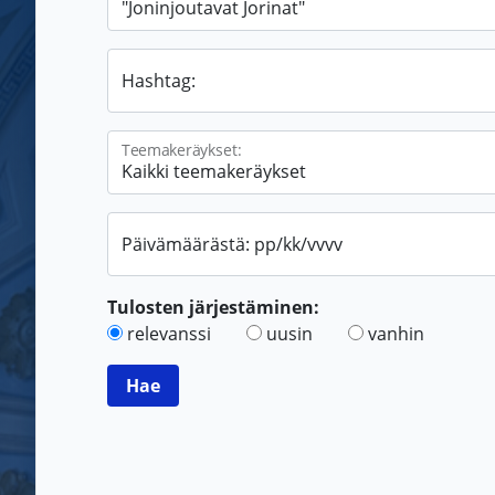
Hashtag:
Teemakeräykset:
Päivämäärästä: pp/kk/vvvv
Tulosten järjestäminen:
relevanssi
uusin
vanhin