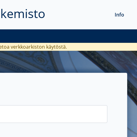
akemisto
Info
ietoa verkkoarkiston käytöstä.