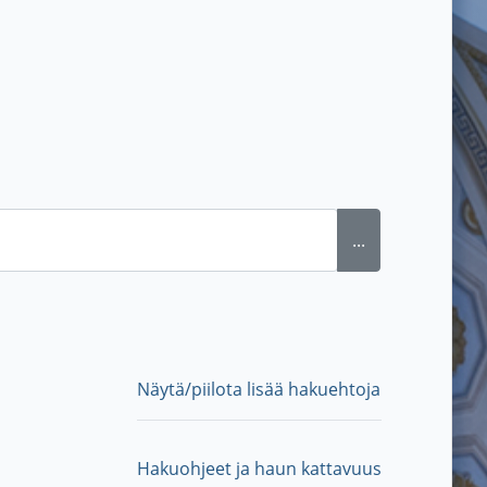
...
Näytä/piilota lisää hakuehtoja
Hakuohjeet ja haun kattavuus