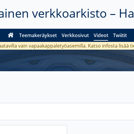
inen verkkoarkisto – H
Teemakeräykset
Verkkosivut
Videot
Twiitit
aatavilla vain vapaakappaletyöasemilla. Katso
infosta
lisää t