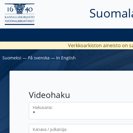
Suomala
Verkkoarkiston aineisto on s
Suomeksi
―
På svenska
―
In English
Videohaku
Hakusana:
Kanava / julkaisija: