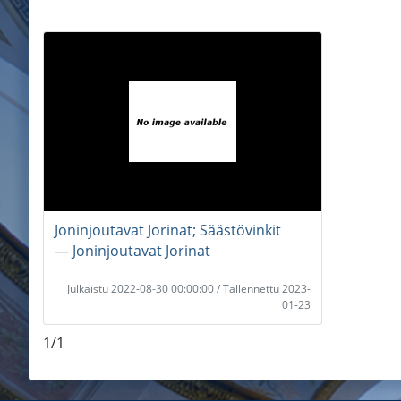
Joninjoutavat Jorinat; Säästövinkit
― Joninjoutavat Jorinat
Julkaistu 2022-08-30 00:00:00 / Tallennettu 2023-
01-23
1/1