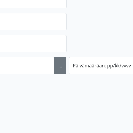
...
Päivämäärään: pp/kk/vvvv