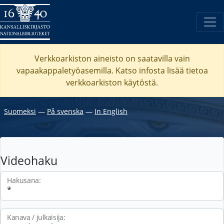
Verkkoarkiston aineisto on saatavilla vain
vapaakappaletyöasemilla. Katso
infosta
lisää tietoa
verkkoarkiston käytöstä.
Suomeksi
―
På svenska
―
In English
Videohaku
Hakusana:
Kanava / julkaisija: