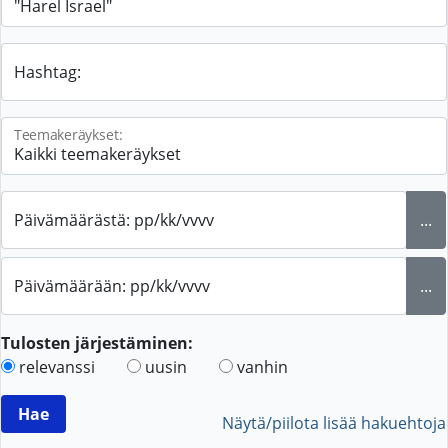
Hashtag:
Teemakeräykset:
Päivämäärästä: pp/kk/vvvv
...
Päivämäärään: pp/kk/vvvv
...
Tulosten järjestäminen:
relevanssi
uusin
vanhin
Näytä/piilota lisää hakuehtoja