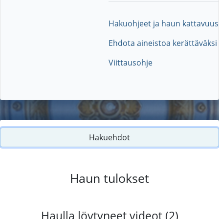
Hakuohjeet ja haun kattavuus
Ehdota aineistoa kerättäväksi
Viittausohje
Hakuehdot
Haun tulokset
Haulla löytyneet videot (2)