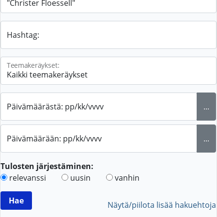
Hashtag:
Teemakeräykset:
Päivämäärästä: pp/kk/vvvv
...
Päivämäärään: pp/kk/vvvv
...
Tulosten järjestäminen:
relevanssi
uusin
vanhin
Näytä/piilota lisää hakuehtoja