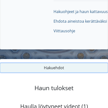
Hakuohjeet ja haun kattavuus
Ehdota aineistoa kerättäväksi
Viittausohje
Hakuehdot
Haun tulokset
Haulla löytyneet videot (1)