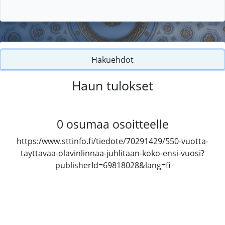
Hakuehdot
Haun tulokset
0
osumaa osoitteelle
https:/www.sttinfo.fi/tiedote/70291429/550-vuotta-
tayttavaa-olavinlinnaa-juhlitaan-koko-ensi-vuosi?
publisherId=69818028&lang=fi