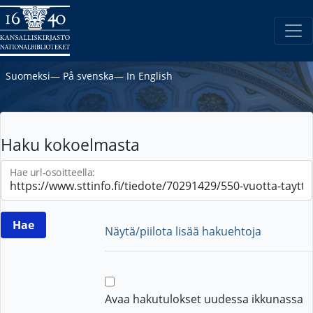
Suomeksi
―
På svenska
―
In English
Haku kokoelmasta
Hae url-osoitteella:
Näytä/piilota lisää hakuehtoja
Avaa hakutulokset uudessa ikkunassa