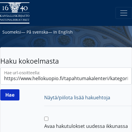
Suomeksi
―
På svenska
―
In English
Haku kokoelmasta
Hae url-osoitteella:
Näytä/piilota lisää hakuehtoja
Avaa hakutulokset uudessa ikkunassa