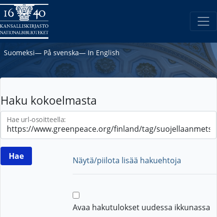
Suomeksi
―
På svenska
―
In English
Haku kokoelmasta
Hae url-osoitteella:
Näytä/piilota lisää hakuehtoja
Avaa hakutulokset uudessa ikkunassa