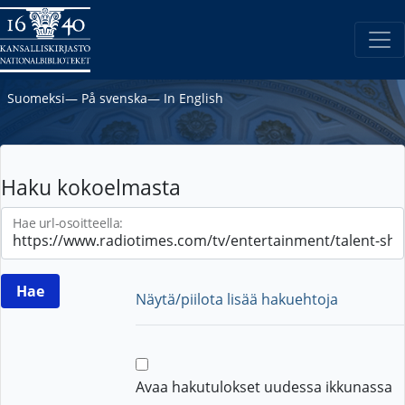
Suomeksi
―
På svenska
―
In English
Haku kokoelmasta
Hae url-osoitteella:
Näytä/piilota lisää hakuehtoja
Avaa hakutulokset uudessa ikkunassa