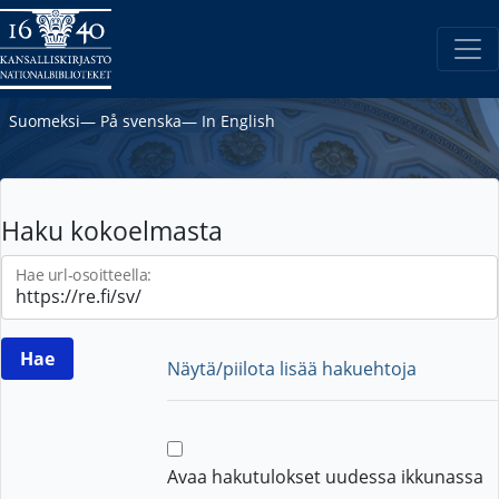
Suomeksi
―
På svenska
―
In English
Haku kokoelmasta
Hae url-osoitteella:
Näytä/piilota lisää hakuehtoja
Avaa hakutulokset uudessa ikkunassa