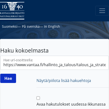
Suomeksi
―
På svenska
―
In English
Haku kokoelmasta
Hae url-osoitteella:
Näytä/piilota lisää hakuehtoja
Avaa hakutulokset uudessa ikkunassa