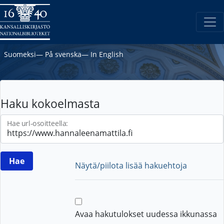
Suomeksi
―
På svenska
―
In English
Haku kokoelmasta
Hae url-osoitteella:
Näytä/piilota lisää hakuehtoja
Avaa hakutulokset uudessa ikkunassa