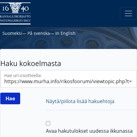
Suomeksi
―
På svenska
―
In English
Haku kokoelmasta
Hae url-osoitteella:
Näytä/piilota lisää hakuehtoja
Avaa hakutulokset uudessa ikkunassa