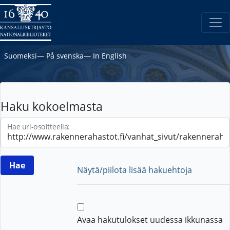
Suomeksi
―
På svenska
―
In English
Haku kokoelmasta
Hae url-osoitteella:
Näytä/piilota lisää hakuehtoja
Avaa hakutulokset uudessa ikkunassa