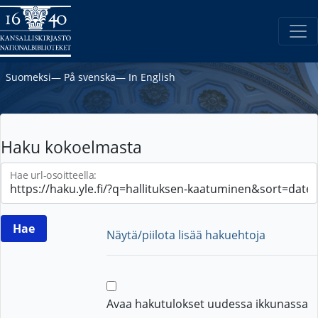
Suomeksi
―
På svenska
―
In English
Haku kokoelmasta
Hae url-osoitteella:
Näytä/piilota lisää hakuehtoja
Avaa hakutulokset uudessa ikkunassa