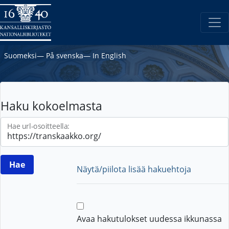
Suomeksi
―
På svenska
―
In English
Haku kokoelmasta
Hae url-osoitteella:
Näytä/piilota lisää hakuehtoja
Avaa hakutulokset uudessa ikkunassa