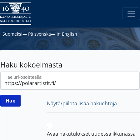
Suomeksi
―
På svenska
―
In English
Haku kokoelmasta
Hae url-osoitteella:
Näytä/piilota lisää hakuehtoja
Avaa hakutulokset uudessa ikkunassa