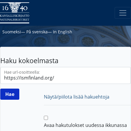
Suomeksi
―
På svenska
―
In English
Haku kokoelmasta
Hae url-osoitteella:
Näytä/piilota lisää hakuehtoja
Avaa hakutulokset uudessa ikkunassa