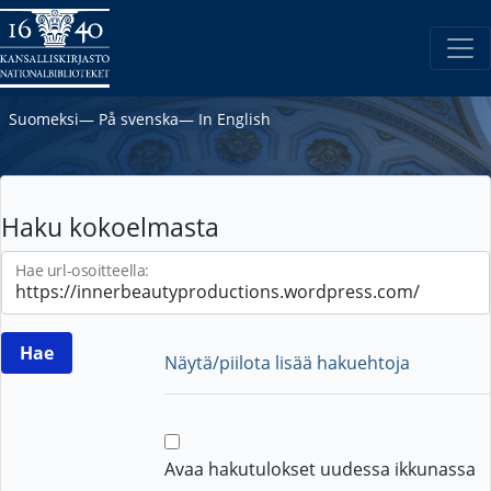
Suomeksi
―
På svenska
―
In English
Haku kokoelmasta
Hae url-osoitteella:
Näytä/piilota lisää hakuehtoja
Avaa hakutulokset uudessa ikkunassa