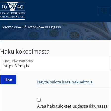
Suomeksi
―
På svenska
―
In English
Haku kokoelmasta
Hae url-osoitteella:
Näytä/piilota lisää hakuehtoja
Avaa hakutulokset uudessa ikkunassa