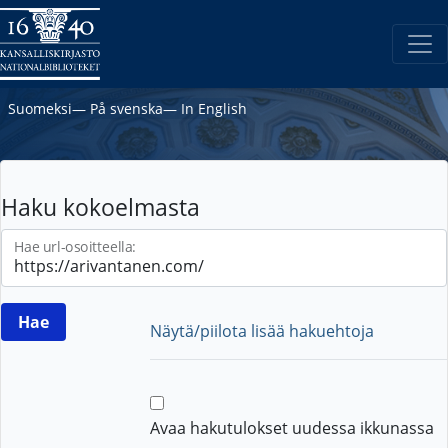
Suomeksi
―
På svenska
―
In English
Haku kokoelmasta
Hae url-osoitteella:
Näytä/piilota lisää hakuehtoja
Avaa hakutulokset uudessa ikkunassa