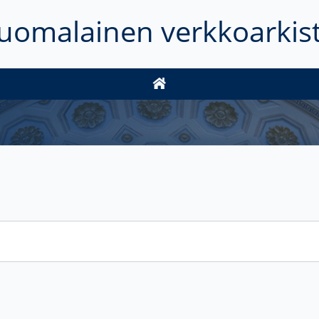
uomalainen verkkoarkis