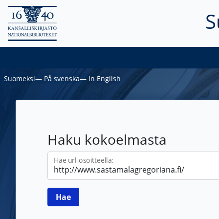
S
Suomeksi
―
På svenska
―
In English
Haku kokoelmasta
Hae url-osoitteella: