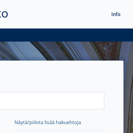
to
Info
Näytä/piilota lisää hakuehtoja