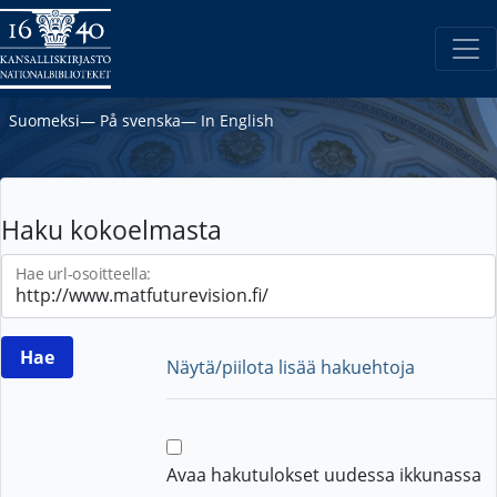
Suomeksi
―
På svenska
―
In English
Haku kokoelmasta
Hae url-osoitteella:
Näytä/piilota lisää hakuehtoja
Avaa hakutulokset uudessa ikkunassa