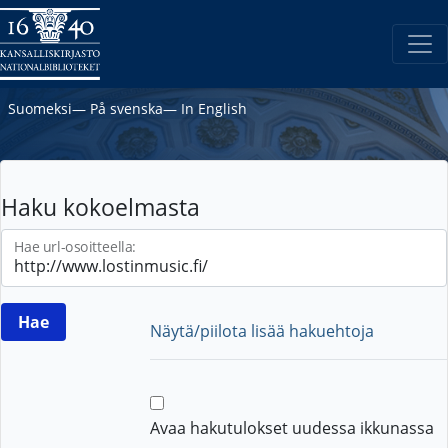
Suomeksi
―
På svenska
―
In English
Haku kokoelmasta
Hae url-osoitteella:
Näytä/piilota lisää hakuehtoja
Avaa hakutulokset uudessa ikkunassa