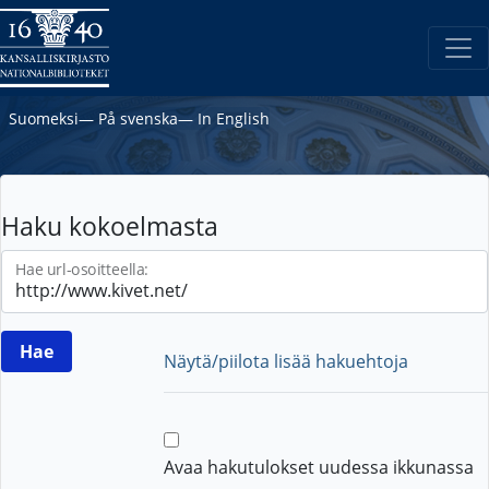
Suomeksi
―
På svenska
―
In English
Haku kokoelmasta
Hae url-osoitteella:
Näytä/piilota lisää hakuehtoja
Avaa hakutulokset uudessa ikkunassa