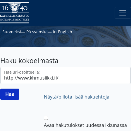
Suomeksi
―
På svenska
―
In English
Haku kokoelmasta
Hae url-osoitteella:
Näytä/piilota lisää hakuehtoja
Avaa hakutulokset uudessa ikkunassa