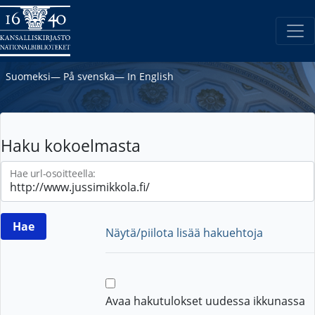
Suomeksi
―
På svenska
―
In English
Haku kokoelmasta
Hae url-osoitteella:
Näytä/piilota lisää hakuehtoja
Avaa hakutulokset uudessa ikkunassa