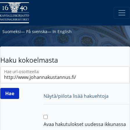
Suomeksi
―
På svenska
―
In English
Haku kokoelmasta
Hae url-osoitteella:
Näytä/piilota lisää hakuehtoja
Avaa hakutulokset uudessa ikkunassa