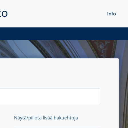
to
Info
Näytä/piilota lisää hakuehtoja