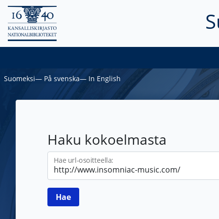
S
Suomeksi
―
På svenska
―
In English
Haku kokoelmasta
Hae url-osoitteella: