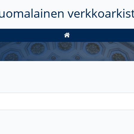
uomalainen verkkoarkis