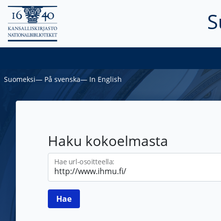
S
Suomeksi
―
På svenska
―
In English
Haku kokoelmasta
Hae url-osoitteella: