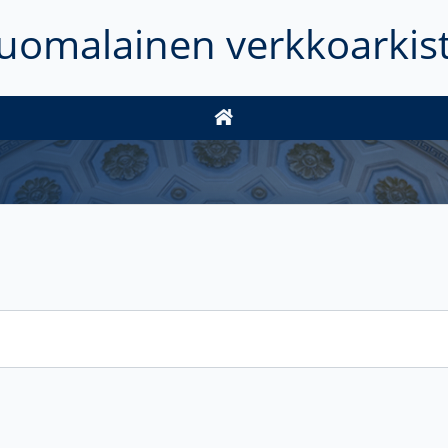
uomalainen verkkoarkis