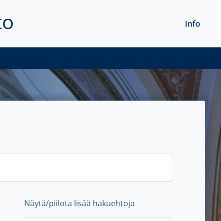
to
Info
Näytä/piilota lisää hakuehtoja