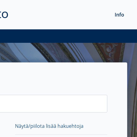
to
Info
Näytä/piilota lisää hakuehtoja