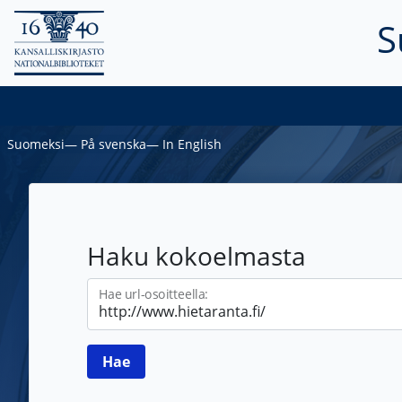
S
Suomeksi
―
På svenska
―
In English
Haku kokoelmasta
Hae url-osoitteella: