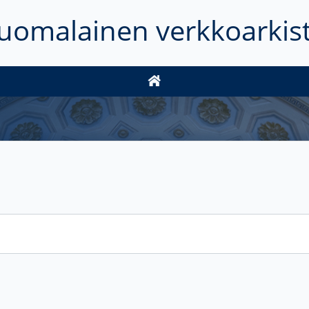
uomalainen verkkoarkis