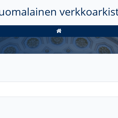
uomalainen verkkoarkis