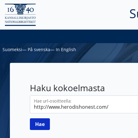
S
Suomeksi
―
På svenska
―
In English
Haku kokoelmasta
Hae url-osoitteella: