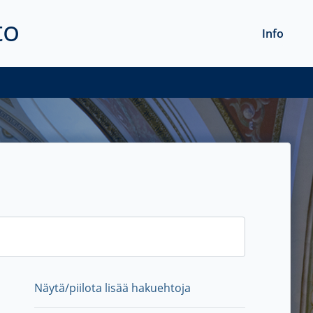
to
Info
Näytä/piilota lisää hakuehtoja