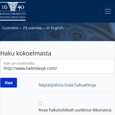
Suomeksi
―
På svenska
―
In English
Haku kokoelmasta
Hae url-osoitteella:
Näytä/piilota lisää hakuehtoja
Avaa hakutulokset uudessa ikkunassa