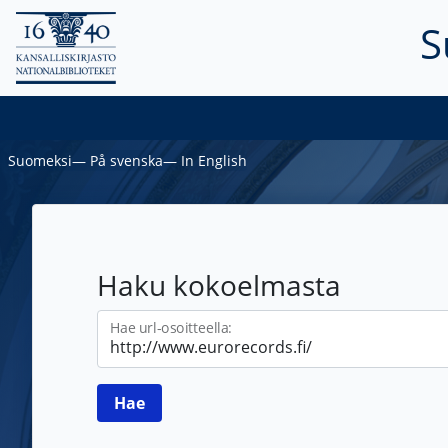
S
Suomeksi
―
På svenska
―
In English
Haku kokoelmasta
Hae url-osoitteella: