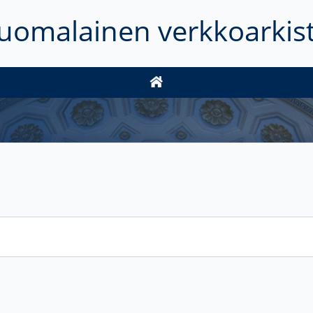
uomalainen verkkoarkis