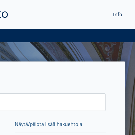
to
Info
Näytä/piilota lisää hakuehtoja