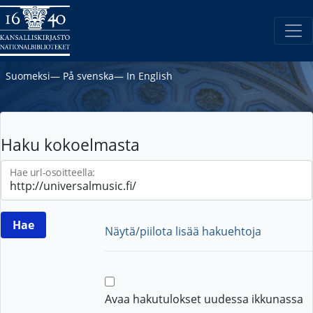
Suomeksi
―
På svenska
―
In English
Haku kokoelmasta
Hae url-osoitteella:
Näytä/piilota lisää hakuehtoja
Avaa hakutulokset uudessa ikkunassa