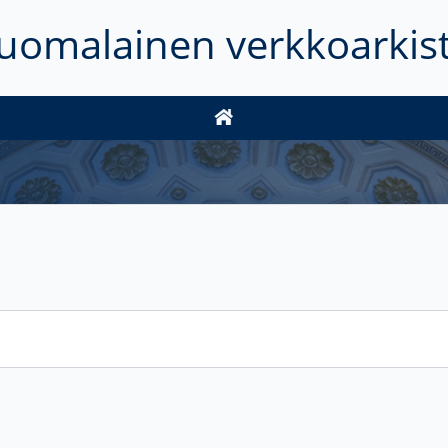
uomalainen verkkoarkis