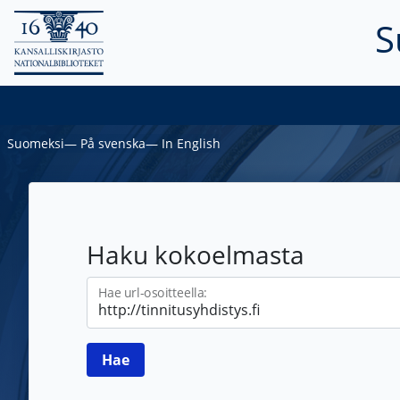
S
Suomeksi
―
På svenska
―
In English
Haku kokoelmasta
Hae url-osoitteella: