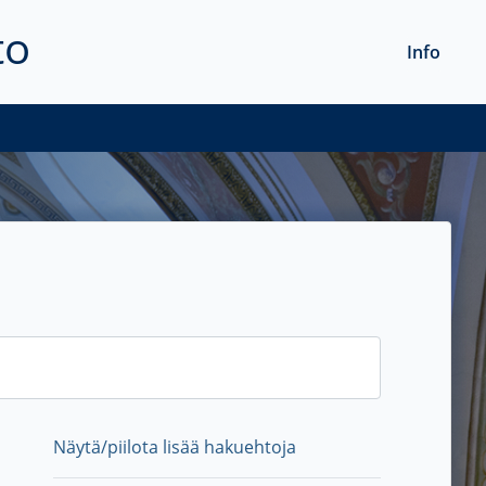
to
Info
Näytä/piilota lisää hakuehtoja