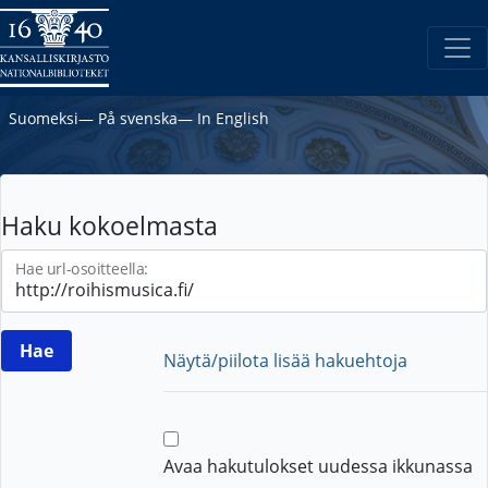
Suomeksi
―
På svenska
―
In English
Haku kokoelmasta
Hae url-osoitteella:
Näytä/piilota lisää hakuehtoja
Avaa hakutulokset uudessa ikkunassa